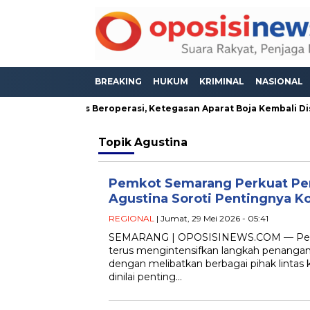
BREAKING
HUKUM
KRIMINAL
NASIONAL
eseh Masih Bebas Beroperasi, Ketegasan Aparat Boja Kembali Dis
Topik
Agustina
Pemkot Semarang Perkuat Pen
Agustina Soroti Pentingnya Kol
REGIONAL
| Jumat, 29 Mei 2026 - 05:41
SEMARANG | OPOSISINEWS.COM — Pem
terus mengintensifkan langkah penangan
dengan melibatkan berbagai pihak lintas
dinilai penting…