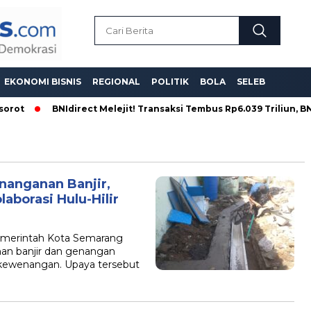
EKONOMI BISNIS
REGIONAL
POLITIK
BOLA
SELEB
orot
BNIdirect Melejit! Transaksi Tembus Rp6.039 Triliun, BNI 
anganan Banjir,
aborasi Hulu-Hilir
erintah Kota Semarang
an banjir dan genangan
 kewenangan. Upaya tersebut