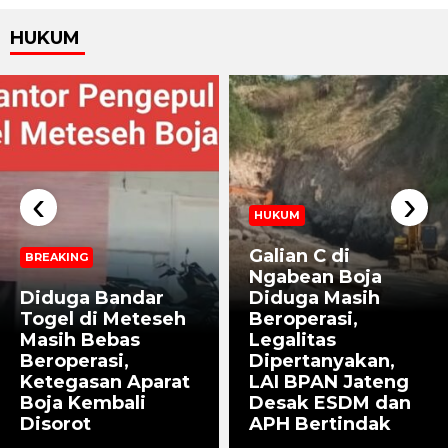
HUKUM
‹
›
HUKUM
Galian C di
BREAKING
Ngabean Boja
Diduga Bandar
Diduga Masih
Togel di Meteseh
Beroperasi,
Masih Bebas
Legalitas
Beroperasi,
Dipertanyakan,
Ketegasan Aparat
LAI BPAN Jateng
Boja Kembali
Desak ESDM dan
Disorot
APH Bertindak