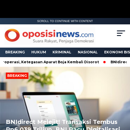
SCROLL TO CONTINUE WITH CONTENT
BREAKING
HUKUM
KRIMINAL
NASIONAL
EKONOMI BIS
erasi, Ketegasan Aparat Boja Kembali Disorot
BNIdirect Mele
BREAKING
Next
Previous
BNIdirect Melejit! Transaksi Tembus
Rp6.039 Triliun, BNI Pacu Digitalisasi