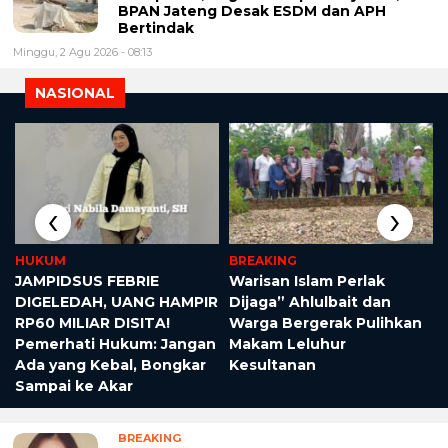
BPAN Jateng Desak ESDM dan APH
Bertindak
Minggu, 2 Agu 2026 - 08:13
NASIONAL
‹
›
HUKUM
BREAKING
JAMPIDSUS FEBRIE
Warisan Islam Perlak
DIGELEDAH, UANG HAMPIR
Dijaga” Ahlulbait dan
RP60 MILIAR DISITA!
Warga Bergerak Pulihkan
Pemerhati Hukum: Jangan
Makam Leluhur
Ada yang Kebal, Bongkar
Kesultanan
Sampai ke Akar
BREAKING