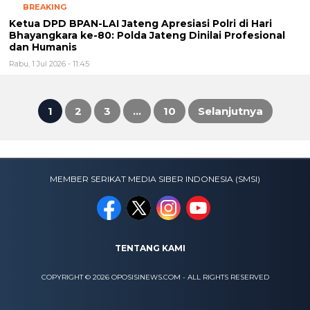
BREAKING
Ketua DPD BPAN-LAI Jateng Apresiasi Polri di Hari
Bhayangkara ke-80: Polda Jateng Dinilai Profesional
dan Humanis
Rabu, 1 Jul 2026 - 11:45
1
2
3
…
10
Selanjutnya
Paginasi
pos
MEMBER SERIKAT MEDIA SIBER INDONESIA (SMSI)
TENTANG KAMI
COPYRIGHT © 2026 OPOSISINEWS.COM - ALL RIGHTS RESERVED