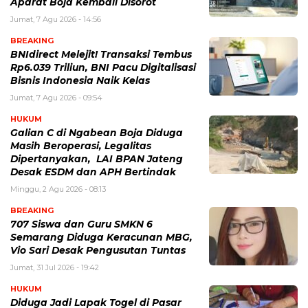
Aparat Boja Kembali Disorot
Jumat, 7 Agu 2026 - 14:56
BREAKING
BNIdirect Melejit! Transaksi Tembus
Rp6.039 Triliun, BNI Pacu Digitalisasi
Bisnis Indonesia Naik Kelas
Jumat, 7 Agu 2026 - 09:54
HUKUM
Galian C di Ngabean Boja Diduga
Masih Beroperasi, Legalitas
Dipertanyakan, LAI BPAN Jateng
Desak ESDM dan APH Bertindak
Minggu, 2 Agu 2026 - 08:13
BREAKING
707 Siswa dan Guru SMKN 6
Semarang Diduga Keracunan MBG,
Vio Sari Desak Pengusutan Tuntas
Jumat, 31 Jul 2026 - 19:42
HUKUM
Diduga Jadi Lapak Togel di Pasar