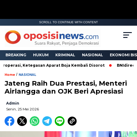
SCROLL TO CONTINUE WITH CONTENT
BREAKING
HUKUM
KRIMINAL
NASIONAL
EKONOMI BIS
perasi, Ketegasan Aparat Boja Kembali Disorot
BNIdirect Mel
/
Home
NASIONAL
Jateng Raih Dua Prestasi, Menteri
Airlangga dan OJK Beri Apresiasi
Admin
Senin, 25 Mei 2026