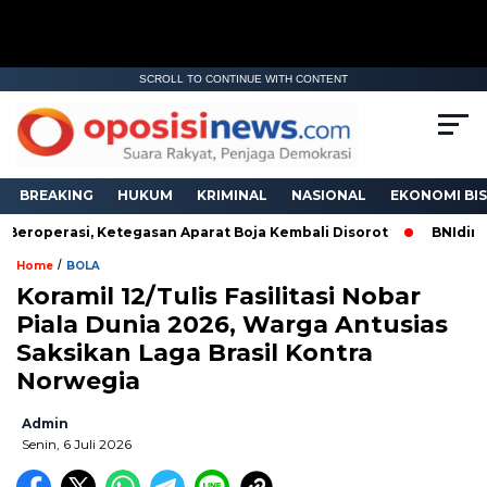
SCROLL TO CONTINUE WITH CONTENT
BREAKING
HUKUM
KRIMINAL
NASIONAL
EKONOMI BIS
eroperasi, Ketegasan Aparat Boja Kembali Disorot
BNIdirect 
/
Home
BOLA
Koramil 12/Tulis Fasilitasi Nobar
Piala Dunia 2026, Warga Antusias
Saksikan Laga Brasil Kontra
Norwegia
Admin
Senin, 6 Juli 2026