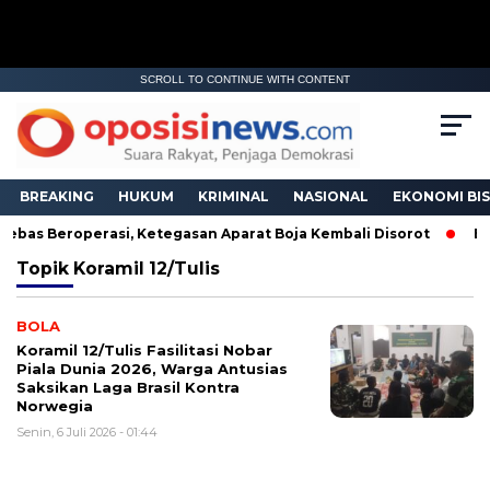
SCROLL TO CONTINUE WITH CONTENT
BREAKING
HUKUM
KRIMINAL
NASIONAL
EKONOMI BIS
ebas Beroperasi, Ketegasan Aparat Boja Kembali Disorot
BNI
Topik
Koramil 12/Tulis
BOLA
Koramil 12/Tulis Fasilitasi Nobar
Piala Dunia 2026, Warga Antusias
Saksikan Laga Brasil Kontra
Norwegia
Senin, 6 Juli 2026 - 01:44