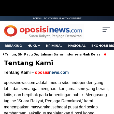
SCROLL TO CONTINUE WITH CONTENT
BREAKING
HUKUM
KRIMINAL
NASIONAL
EKONOMI BIS
Triliun, BNI Pacu Digitalisasi Bisnis Indonesia Naik Kelas
Gal
Tentang Kami
Tentang Kami –
oposisi
news.com
oposisinews.com adalah media siber independen yang
lahir dari semangat menghadirkan jurnalisme yang berani,
kritis, dan berpihak pada kepentingan publik. Mengusung
tagline “Suara Rakyat, Penjaga Demokrasi,” kami
menempatkan masyarakat sebagai pusat dari setiap
pemberitaan, sekaligus menjalankan fungsi kontrol