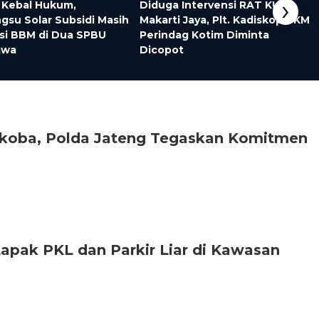
›
 Kebal Hukum,
Diduga Intervensi RAT KUD
gsu Solar Subsidi Masih
Makarti Jaya, Plt. Kadiskop UKM
Isi BBM di Dua SPBU
Perindag Kotim Diminta
awa
Dicopot
koba, Polda Jateng Tegaskan Komitmen
pak PKL dan Parkir Liar di Kawasan