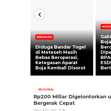
‹
HUKU
opyok
Gali
BREAKING
ali
Boj
i Gembol
Diduga Bandar Togel
Bero
ga
di Meteseh Masih
Dipe
n
Bebas Beroperasi,
BPA
Ketegasan Aparat
ESD
 Hukum
Boja Kembali Disorot
Ber
REGIONAL
Rp200 Miliar Digelontorkan u
Bergerak Cepat
Senin, 8 Jun 2026 - 13:38