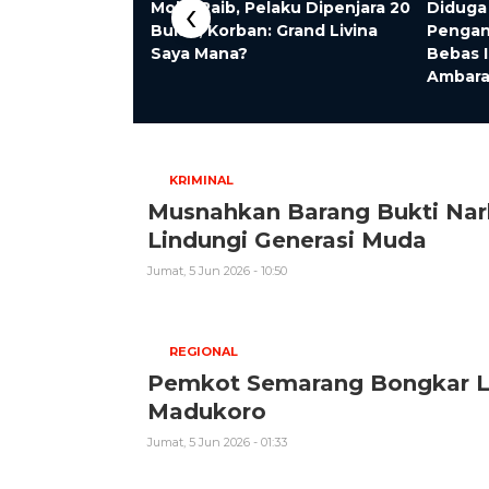
‹
Ungkap Hasil
Mobil Raib, Pelaku Dipenjara 20
Diduga
ematian Pemuda
Bulan, Korban: Grand Livina
Pengan
wahan Tubanan
Saya Mana?
Bebas 
Ambar
KRIMINAL
Musnahkan Barang Bukti Nar
Lindungi Generasi Muda
Jumat, 5 Jun 2026 - 10:50
REGIONAL
Pemkot Semarang Bongkar La
Madukoro
Jumat, 5 Jun 2026 - 01:33