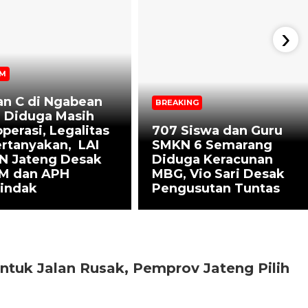
›
M
an C di Ngabean
BREAKING
a Diduga Masih
perasi, Legalitas
707 Siswa dan Guru
rtanyakan, LAI
SMKN 6 Semarang
N Jateng Desak
Diduga Keracunan
M dan APH
MBG, Vio Sari Desak
tindak
Pengusutan Tuntas
ntuk Jalan Rusak, Pemprov Jateng Pilih