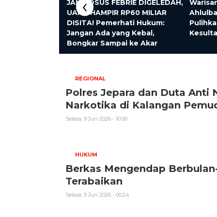
‹
ukai Meledak!
JAMPIDSUS FEBRIE DIGELEDAH,
Warisan
atatan Gelap
UANG HAMPIR RP60 MILIAR
Ahlulb
 Rp7 Miliar per
DISITA! Pemerhati Hukum:
Pulihk
Jangan Ada yang Kebal,
Kesult
Bongkar Sampai ke Akar
REGIONAL
Polres Jepara dan Duta Anti
Narkotika di Kalangan Pemu
Selasa, 9 Jun 2026 - 10:00
HUKUM
Berkas Mengendap Berbulan-
Terabaikan
Selasa, 9 Jun 2026 - 00:24