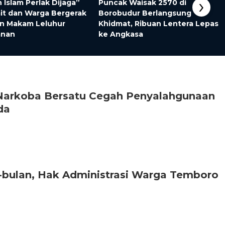
›
 Islam Perlak Dijaga”
Puncak Waisak 2570 di
ait dan Warga Bergerak
Borobudur Berlangsung
an Makam Leluhur
Khidmat, Ribuan Lentera Lepas
anan
ke Angkasa
 Narkoba Bersatu Cegah Penyalahgunaan
da
bulan, Hak Administrasi Warga Temboro