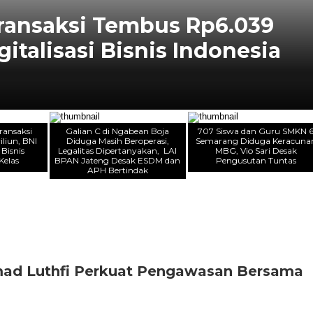
 Transaksi Tembus Rp6.039
gitalisasi Bisnis Indonesia
Transaksi
Galian C di Ngabean Boja
707 Siswa dan Guru SMKN 
liun, BNI
Diduga Masih Beroperasi,
Semarang Diduga Keracuna
 Bisnis
Legalitas Dipertanyakan, LAI
MBG, Vio Sari Desak
Kelas
BPAN Jateng Desak ESDM dan
Pengusutan Tuntas
APH Bertindak
mad Luthfi Perkuat Pengawasan Bersama