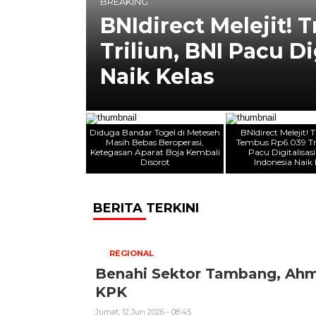
BREAKING
ebas
BNIdirect Melejit!
li
Triliun, BNI Pacu Di
Naik Kelas
Diduga Bandar Togel di Meteseh
BNIdirect Melejit! 
Masih Bebas Beroperasi,
Tembus Rp6.039 Tri
Ketegasan Aparat Boja Kembali
Pacu Digitalisasi
Disorot
Indonesia Naik 
BERITA TERKINI
REGIONAL
Benahi Sektor Tambang, Ah
KPK
Jumat, 12 Jun 2026 - 08:45