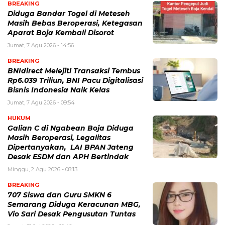
BREAKING
Diduga Bandar Togel di Meteseh
Masih Bebas Beroperasi, Ketegasan
Aparat Boja Kembali Disorot
Jumat, 7 Agu 2026 - 14:56
BREAKING
BNIdirect Melejit! Transaksi Tembus
Rp6.039 Triliun, BNI Pacu Digitalisasi
Bisnis Indonesia Naik Kelas
Jumat, 7 Agu 2026 - 09:54
HUKUM
Galian C di Ngabean Boja Diduga
Masih Beroperasi, Legalitas
Dipertanyakan, LAI BPAN Jateng
Desak ESDM dan APH Bertindak
Minggu, 2 Agu 2026 - 08:13
BREAKING
707 Siswa dan Guru SMKN 6
Semarang Diduga Keracunan MBG,
Vio Sari Desak Pengusutan Tuntas