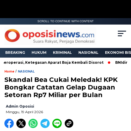
SCROLL TO CONTINUE WITH CONTENT
BREAKING
HUKUM
KRIMINAL
NASIONAL
EKONOMI BIS
roperasi, Ketegasan Aparat Boja Kembali Disorot
BNIdirect 
/
Home
NASIONAL
Skandal Bea Cukai Meledak! KPK
Bongkar Catatan Gelap Dugaan
Setoran Rp7 Miliar per Bulan
Admin Oposisi
Minggu, 19 April 2026