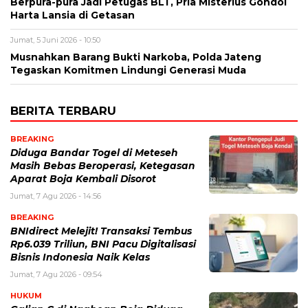
Berpura-pura Jadi Petugas BLT, Pria Misterius Gondol
Harta Lansia di Getasan
Jumat, 5 Juni 2026 - 10:50
Musnahkan Barang Bukti Narkoba, Polda Jateng
Tegaskan Komitmen Lindungi Generasi Muda
BERITA TERBARU
BREAKING
Diduga Bandar Togel di Meteseh
Masih Bebas Beroperasi, Ketegasan
Aparat Boja Kembali Disorot
Jumat, 7 Agu 2026 - 14:56
BREAKING
BNIdirect Melejit! Transaksi Tembus
Rp6.039 Triliun, BNI Pacu Digitalisasi
Bisnis Indonesia Naik Kelas
Jumat, 7 Agu 2026 - 09:54
HUKUM