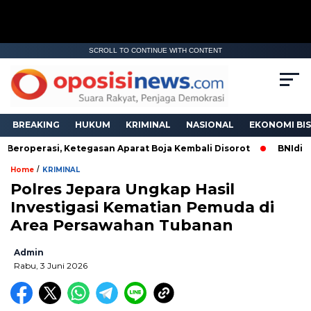
SCROLL TO CONTINUE WITH CONTENT
BREAKING
HUKUM
KRIMINAL
NASIONAL
EKONOMI BIS
eroperasi, Ketegasan Aparat Boja Kembali Disorot
BNIdirect
/
Home
KRIMINAL
Polres Jepara Ungkap Hasil
Investigasi Kematian Pemuda di
Area Persawahan Tubanan
Admin
Rabu, 3 Juni 2026