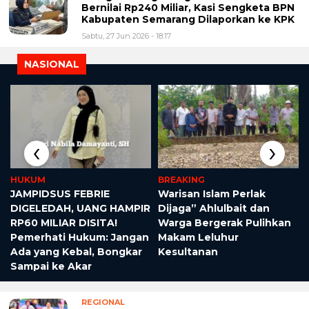
Bernilai Rp240 Miliar, Kasi Sengketa BPN
Kabupaten Semarang Dilaporkan ke KPK
Sabtu, 27 Jun 2026 - 18:17
NASIONAL
‹
›
HUKUM
BREAKING
JAMPIDSUS FEBRIE
Warisan Islam Perlak
DIGELEDAH, UANG HAMPIR
Dijaga” Ahlulbait dan
RP60 MILIAR DISITA!
Warga Bergerak Pulihkan
Pemerhati Hukum: Jangan
Makam Leluhur
Ada yang Kebal, Bongkar
Kesultanan
Sampai ke Akar
REGIONAL