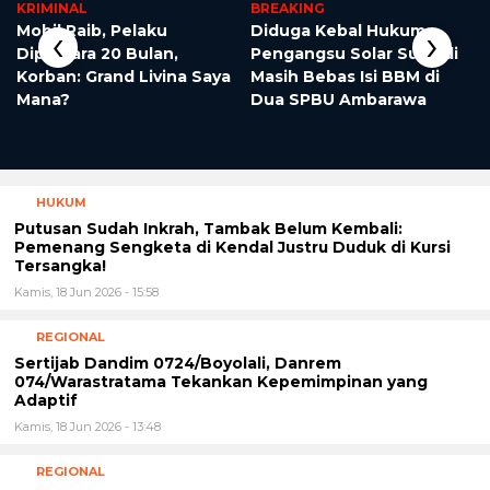
KRIMINAL
BREAKING
‹
›
Mobil Raib, Pelaku
Diduga Kebal Hukum,
Dipenjara 20 Bulan,
Pengangsu Solar Subsidi
Korban: Grand Livina Saya
Masih Bebas Isi BBM di
Mana?
Dua SPBU Ambarawa
HUKUM
Putusan Sudah Inkrah, Tambak Belum Kembali:
Pemenang Sengketa di Kendal Justru Duduk di Kursi
Tersangka!
Kamis, 18 Jun 2026 - 15:58
REGIONAL
Sertijab Dandim 0724/Boyolali, Danrem
074/Warastratama Tekankan Kepemimpinan yang
Adaptif
Kamis, 18 Jun 2026 - 13:48
REGIONAL