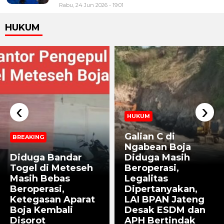
Rabu, 24 Jun 2026 - 19:01
HUKUM
‹
›
HUKUM
Galian C di
BREAKING
Ngabean Boja
Diduga Bandar
Diduga Masih
Togel di Meteseh
Beroperasi,
Masih Bebas
Legalitas
Beroperasi,
Dipertanyakan,
Ketegasan Aparat
LAI BPAN Jateng
Boja Kembali
Desak ESDM dan
Disorot
APH Bertindak