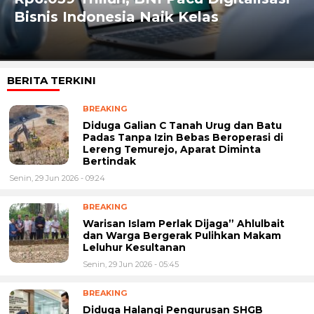
Bisnis Indonesia Naik Kelas
BERITA TERKINI
BREAKING
Diduga Galian C Tanah Urug dan Batu
Padas Tanpa Izin Bebas Beroperasi di
Lereng Temurejo, Aparat Diminta
Bertindak
Senin, 29 Jun 2026 - 09:24
BREAKING
Warisan Islam Perlak Dijaga” Ahlulbait
dan Warga Bergerak Pulihkan Makam
Leluhur Kesultanan
Senin, 29 Jun 2026 - 05:45
BREAKING
Diduga Halangi Pengurusan SHGB