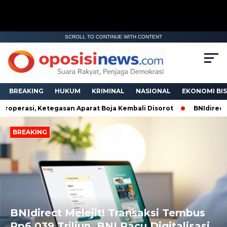
SCROLL TO CONTINUE WITH CONTENT
BREAKING
HUKUM
KRIMINAL
NASIONAL
EKONOMI BIS
erasi, Ketegasan Aparat Boja Kembali Disorot
BNIdirect Mel
BREAKING
Next
Previous
BNIdirect Melejit! Transaksi Tembus
Rp6.039 Triliun, BNI Pacu Digitalisasi