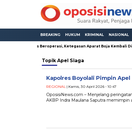
BREAKING
HUKUM
KRIMINAL
NASIONAL
eseh Masih Bebas Beroperasi, Ketegasan Aparat Boja Kembali Dis
Topik
Apel Siaga
Kapolres Boyolali Pimpin Ape
REGIONAL
| Kamis, 30 April 2026 - 10:47
OposisiNews.com – Menjelang peringatan 
AKBP Indra Maulana Saputra memimpin a