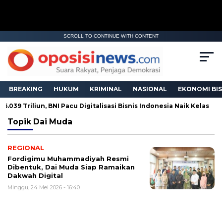
SCROLL TO CONTINUE WITH CONTENT
BREAKING
HUKUM
KRIMINAL
NASIONAL
EKONOMI BIS
.039 Triliun, BNI Pacu Digitalisasi Bisnis Indonesia Naik Kelas
Topik
Dai Muda
REGIONAL
Fordigimu Muhammadiyah Resmi
Dibentuk, Dai Muda Siap Ramaikan
Dakwah Digital
Minggu, 24 Mei 2026 - 16:40