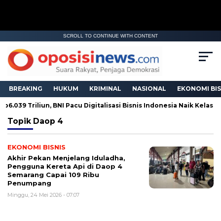
SCROLL TO CONTINUE WITH CONTENT
BREAKING
HUKUM
KRIMINAL
NASIONAL
EKONOMI BIS
6.039 Triliun, BNI Pacu Digitalisasi Bisnis Indonesia Naik Kelas
Topik
Daop 4
EKONOMI BISNIS
Akhir Pekan Menjelang Iduladha,
Pengguna Kereta Api di Daop 4
Semarang Capai 109 Ribu
Penumpang
Minggu, 24 Mei 2026 - 07:07