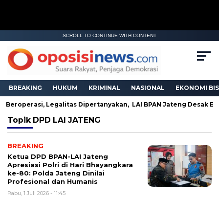
SCROLL TO CONTINUE WITH CONTENT
BREAKING
HUKUM
KRIMINAL
NASIONAL
EKONOMI BIS
h Beroperasi, Legalitas Dipertanyakan, LAI BPAN Jateng Desak ES
Topik
DPD LAI JATENG
BREAKING
Ketua DPD BPAN-LAI Jateng
Apresiasi Polri di Hari Bhayangkara
ke-80: Polda Jateng Dinilai
Profesional dan Humanis
Rabu, 1 Juli 2026 - 11:45