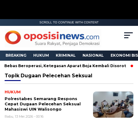
SCROLL TO CONTINUE WITH CONTENT
BREAKING
HUKUM
KRIMINAL
NASIONAL
EKONOMI BIS
 Bebas Beroperasi, Ketegasan Aparat Boja Kembali Disorot
Topik
Dugaan Pelecehan Seksual
HUKUM
Polrestabes Semarang Respons
Cepat Dugaan Pelecehan Seksual
Mahasiswi UIN Walisongo
Rabu, 13 Mei 2026 - 00:16