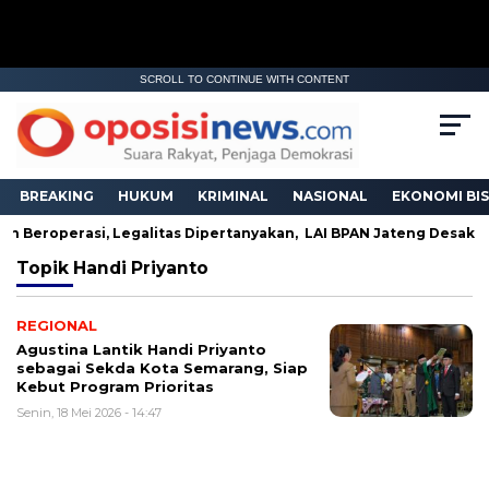
SCROLL TO CONTINUE WITH CONTENT
BREAKING
HUKUM
KRIMINAL
NASIONAL
EKONOMI BIS
ih Beroperasi, Legalitas Dipertanyakan, LAI BPAN Jateng Desak 
Topik
Handi Priyanto
REGIONAL
Agustina Lantik Handi Priyanto
sebagai Sekda Kota Semarang, Siap
Kebut Program Prioritas
Senin, 18 Mei 2026 - 14:47