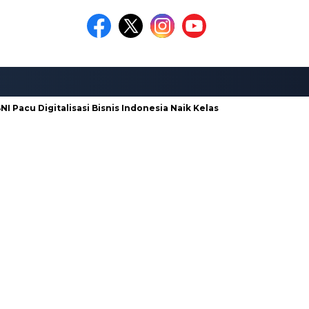
 Pacu Digitalisasi Bisnis Indonesia Naik Kelas
Galian C di Ng