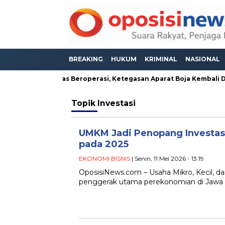
BREAKING
HUKUM
KRIMINAL
NASIONAL
eseh Masih Bebas Beroperasi, Ketegasan Aparat Boja Kembali Dis
Topik
Investasi
UMKM Jadi Penopang Investas
pada 2025
EKONOMI BISNIS
| Senin, 11 Mei 2026 - 13:19
OposisiNews.com – Usaha Mikro, Kecil, 
penggerak utama perekonomian di Jawa T