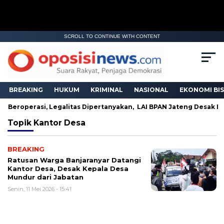
SCROLL TO CONTINUE WITH CONTENT
BREAKING
HUKUM
KRIMINAL
NASIONAL
EKONOMI BIS
ih Beroperasi, Legalitas Dipertanyakan, LAI BPAN Jateng Desak E
Topik
Kantor Desa
BREAKING
Ratusan Warga Banjaranyar Datangi
Kantor Desa, Desak Kepala Desa
Mundur dari Jabatan
Senin, 11 Mei 2026 - 15:41