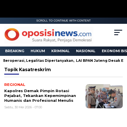
SCROLL TO CONTINUE WITH CONTENT
BREAKING
HUKUM
KRIMINAL
NASIONAL
EKONOMI BIS
h Beroperasi, Legalitas Dipertanyakan, LAI BPAN Jateng Desak ES
Topik
Kasatreskrim
REGIONAL
Kapolres Demak Pimpin Rotasi
Pejabat, Tekankan Kepemimpinan
Humanis dan Profesional Menulis
Sabtu, 30 Mei 2026 - 07:00