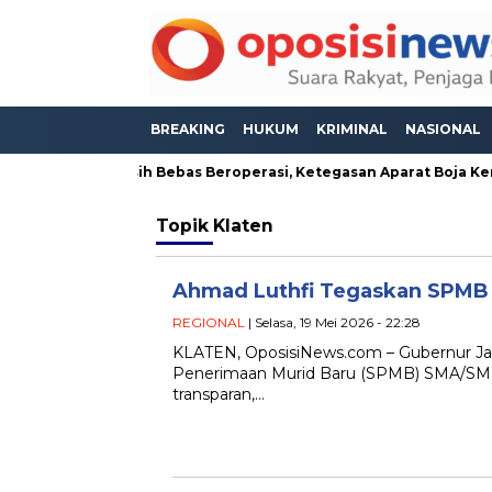
BREAKING
HUKUM
KRIMINAL
NASIONAL
 di Meteseh Masih Bebas Beroperasi, Ketegasan Aparat Boja Kemb
Topik
Klaten
Ahmad Luthfi Tegaskan SPMB J
REGIONAL
| Selasa, 19 Mei 2026 - 22:28
KLATEN, OposisiNews.com – Gubernur J
Penerimaan Murid Baru (SPMB) SMA/SMK Ne
transparan,…