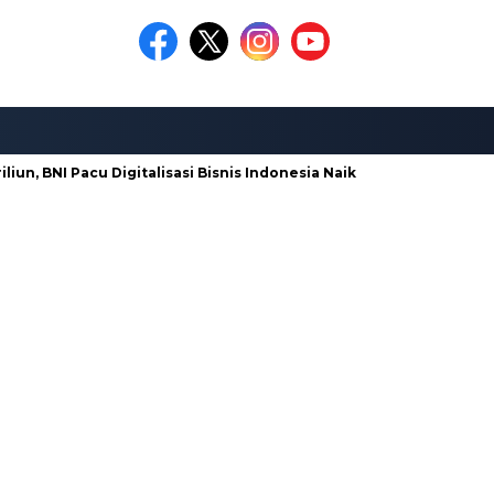
un, BNI Pacu Digitalisasi Bisnis Indonesia Naik Kelas
Galian C