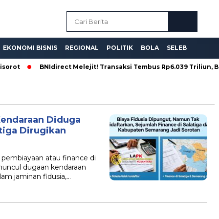
EKONOMI BISNIS
REGIONAL
POLITIK
BOLA
SELEB
orot
BNIdirect Melejit! Transaksi Tembus Rp6.039 Triliun, BNI 
 Kendaraan Diduga
tiga Dirugikan
pembiayaan atau finance di
 muncul dugaan kendaraan
lam jaminan fidusia,…