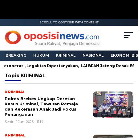
SCROLL TO CONTINUE WITH CONTENT
BREAKING
HUKUM
KRIMINAL
NASIONAL
EKONOMI BIS
 Beroperasi, Legalitas Dipertanyakan, LAI BPAN Jateng Desak ESD
Topik
KRIMINAL
KRIMINAL
Polres Brebes Ungkap Deretan
Kasus Kriminal, Tawuran Remaja
dan Kekerasan Anak Jadi Fokus
Penanganan
Senin, 1 Juni 2026 - 11:14
KRIMINAL