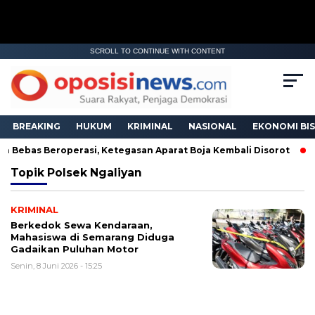
SCROLL TO CONTINUE WITH CONTENT
BREAKING
HUKUM
KRIMINAL
NASIONAL
EKONOMI BIS
h Bebas Beroperasi, Ketegasan Aparat Boja Kembali Disorot
Topik
Polsek Ngaliyan
KRIMINAL
Berkedok Sewa Kendaraan,
Mahasiswa di Semarang Diduga
Gadaikan Puluhan Motor
Senin, 8 Juni 2026 - 15:25