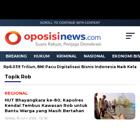
SCROLL TO CONTINUE WITH CONTENT
BREAKING
HUKUM
KRIMINAL
NASIONAL
EKONOMI BIS
Rp6.039 Triliun, BNI Pacu Digitalisasi Bisnis Indonesia Naik Kelas
Topik
Rob
REGIONAL
HUT Bhayangkara ke-80, Kapolres
Kendal Tembus Kawasan Rob untuk
Bantu Warga yang Masih Bertahan
Selasa, 16 Juni 2026 - 02:36