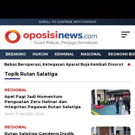
SCROLL TO CONTINUE WITH CONTENT
BREAKING
HUKUM
KRIMINAL
NASIONAL
EKONOMI BIS
 Bebas Beroperasi, Ketegasan Aparat Boja Kembali Disorot
Topik
Rutan Salatiga
REGIONAL
Apel Pagi Jadi Momentum
Penguatan Zero Halinar dan
Integritas Pegawai Rutan Salatiga
Senin, 11 Mei 2026 - 10:43
REGIONAL
Rutan Salatiga Gandeng Disdik,