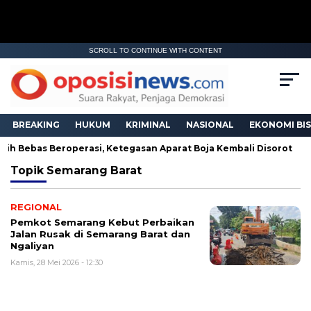
SCROLL TO CONTINUE WITH CONTENT
BREAKING
HUKUM
KRIMINAL
NASIONAL
EKONOMI BIS
ih Bebas Beroperasi, Ketegasan Aparat Boja Kembali Disorot
Topik
Semarang Barat
REGIONAL
Pemkot Semarang Kebut Perbaikan
Jalan Rusak di Semarang Barat dan
Ngaliyan
Kamis, 28 Mei 2026 - 12:30