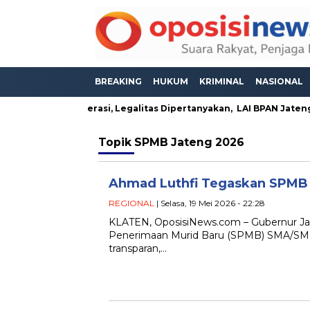
BREAKING
HUKUM
KRIMINAL
NASIONAL
duga Masih Beroperasi, Legalitas Dipertanyakan, LAI BPAN Jaten
Topik
SPMB Jateng 2026
Ahmad Luthfi Tegaskan SPMB J
REGIONAL
| Selasa, 19 Mei 2026 - 22:28
KLATEN, OposisiNews.com – Gubernur J
Penerimaan Murid Baru (SPMB) SMA/SMK Ne
transparan,…