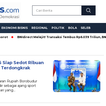
EKONOMI BISNIS
REGIONAL
POLITIK
BOLA
SELEB
rot
BNIdirect Melejit! Transaksi Tembus Rp6.039 Triliun, BNI P
 Siap Sedot Ribuan
 Terdongkrak
an Rupiah Borobudur
ir sebagai ajang sport
ari yang…