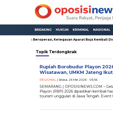
BREAKING
HUKUM
KRIMINAL
NASIONAL
seh Masih Bebas Beroperasi, Ketegasan Aparat Boja Kembali Diso
Topik
Terdongkrak
Rupiah Borobudur Playon 2026
Wisatawan, UMKM Jateng Ikut
REGIONAL
| Selasa, 26 Mei 2026 - 06:56
SEMARANG | OPOSISINEWS.COM – Gelar
Playon (RBP) 2026 dipastikan kembali had
tourism unggulan di Jawa Tengah. Event l