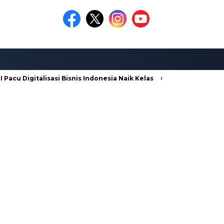
acu Digitalisasi Bisnis Indonesia Naik Kelas
Galian C di Ngab