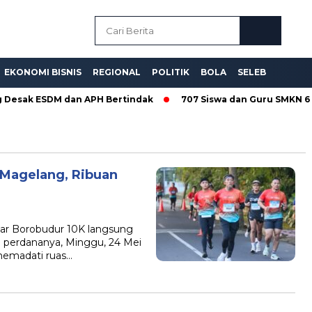
EKONOMI BISNIS
REGIONAL
POLITIK
BOLA
SELEB
 Desak ESDM dan APH Bertindak
707 Siswa dan Guru SMKN 6 S
 Magelang, Ribuan
 Borobudur 10K langsung
 perdananya, Minggu, 24 Mei
 memadati ruas…