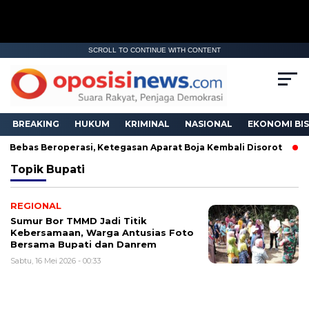
SCROLL TO CONTINUE WITH CONTENT
BREAKING
HUKUM
KRIMINAL
NASIONAL
EKONOMI BIS
 Bebas Beroperasi, Ketegasan Aparat Boja Kembali Disorot
Topik
Bupati
REGIONAL
Sumur Bor TMMD Jadi Titik
Kebersamaan, Warga Antusias Foto
Bersama Bupati dan Danrem
Sabtu, 16 Mei 2026 - 00:33