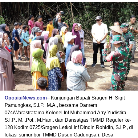
OposisiNews.com
– Kunjungan Bupati Sragen H. Sigit
Pamungkas, S.I.P., M.A., bersama Danrem
074/Warastratama Kolonel Inf Muhammad Arry Yudistira,
S.I.P., M.I.Pol., M.Han., dan Dansatgas TMMD Reguler ke-
128 Kodim 0725/Sragen Letkol Inf Dindin Rohidin, S.I.P., di
lokasi sumur bor TMMD Dusun Gadungsari, Desa