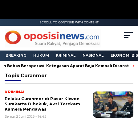
SCROLL TO CONTINUE WITH CONTENT
BREAKING
HUKUM
KRIMINAL
NASIONAL
EKONOMI BIS
ih Bebas Beroperasi, Ketegasan Aparat Boja Kembali Disorot
Topik
Curanmor
KRIMINAL
Pelaku Curanmor di Pasar Kliwon
Surakarta Dibekuk, Aksi Terekam
Kamera Pengawas
Selasa, 2 Juni 2026 - 14:45