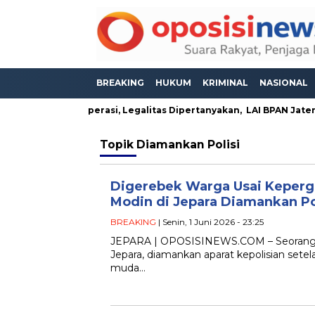
BREAKING
HUKUM
KRIMINAL
NASIONAL
iduga Masih Beroperasi, Legalitas Dipertanyakan, LAI BPAN Jate
Topik
Diamankan Polisi
Digerebek Warga Usai Keper
Modin di Jepara Diamankan Po
BREAKING
| Senin, 1 Juni 2026 - 23:25
JEPARA | OPOSISINEWS.COM – Seorang p
Jepara, diamankan aparat kepolisian sete
muda…