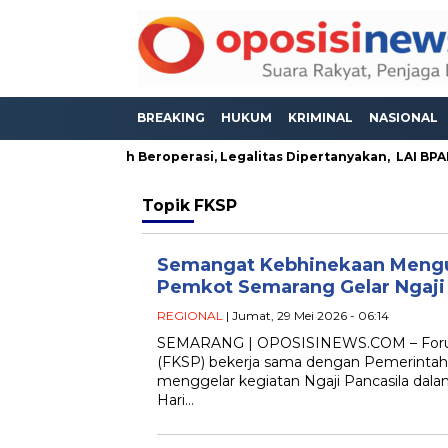
BREAKING
HUKUM
KRIMINAL
NASIONAL
Boja Diduga Masih Beroperasi, Legalitas Dipertanyakan, LAI BPA
Topik
FKSP
Semangat Kebhinekaan Mengu
Pemkot Semarang Gelar Ngaji 
REGIONAL
| Jumat, 29 Mei 2026 - 06:14
SEMARANG | OPOSISINEWS.COM – Forum K
(FKSP) bekerja sama dengan Pemerinta
menggelar kegiatan Ngaji Pancasila dal
Hari…