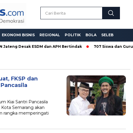
EKONOMI BISNIS
REGIONAL
POLITIK
BOLA
SELEB
N Jateng Desak ESDM dan APH Bertindak
707 Siswa dan Guru 
at, FKSP dan
Pancasila
iai Santri Pancasila
h Kota Semarang akan
am rangka memperingati