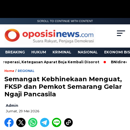
SCROLL TO CONTINUE WITH CONTENT
BREAKING
HUKUM
KRIMINAL
NASIONAL
EKONOMI BIS
perasi, Ketegasan Aparat Boja Kembali Disorot
BNIdirect Mel
/
Home
REGIONAL
Semangat Kebhinekaan Menguat,
FKSP dan Pemkot Semarang Gelar
Ngaji Pancasila
Admin
Jumat, 29 Mei 2026