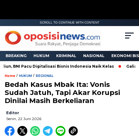
SCROLL TO CONTINUE WITH CONTENT
BREAKING
HUKUM
KRIMINAL
NASIONAL
EKONOMI BIS
n, BNI Pacu Digitalisasi Bisnis Indonesia Naik Kelas
Galian C
/
/
Home
HUKUM
REGIONAL
Bedah Kasus Mbak Ita: Vonis
Sudah Jatuh, Tapi Akar Korupsi
Dinilai Masih Berkeliaran
Editor
Senin, 22 Juni 2026