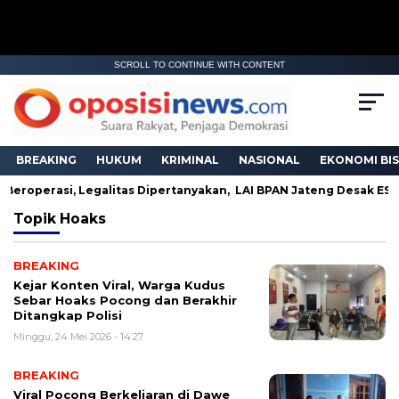
SCROLL TO CONTINUE WITH CONTENT
BREAKING
HUKUM
KRIMINAL
NASIONAL
EKONOMI BIS
 Beroperasi, Legalitas Dipertanyakan, LAI BPAN Jateng Desak ES
Topik
Hoaks
BREAKING
Kejar Konten Viral, Warga Kudus
Sebar Hoaks Pocong dan Berakhir
Ditangkap Polisi
Minggu, 24 Mei 2026 - 14:27
BREAKING
Viral Pocong Berkeliaran di Dawe