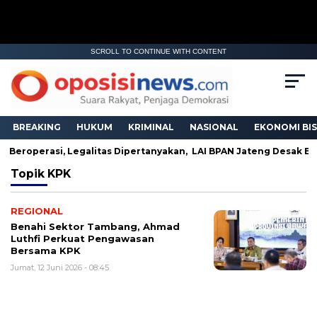
SCROLL TO CONTINUE WITH CONTENT
BREAKING
HUKUM
KRIMINAL
NASIONAL
EKONOMI BIS
h Beroperasi, Legalitas Dipertanyakan, LAI BPAN Jateng Desak E
Topik
KPK
REGIONAL
Benahi Sektor Tambang, Ahmad
Luthfi Perkuat Pengawasan
Bersama KPK
Jumat, 12 Juni 2026 - 08:45