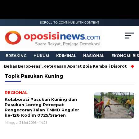
SCROLL TO CONTINUE WITH CONTENT
BREAKING
HUKUM
KRIMINAL
NASIONAL
EKONOMI BIS
h Bebas Beroperasi, Ketegasan Aparat Boja Kembali Disorot
Topik
Pasukan Kuning
REGIONAL
Kolaborasi Pasukan Kuning dan
Pasukan Loreng Percepat
Pengecoran Jalan TMMD Reguler
ke-128 Kodim 0725/Sragen
Minggu, 3 Mei 2026 - 14:21