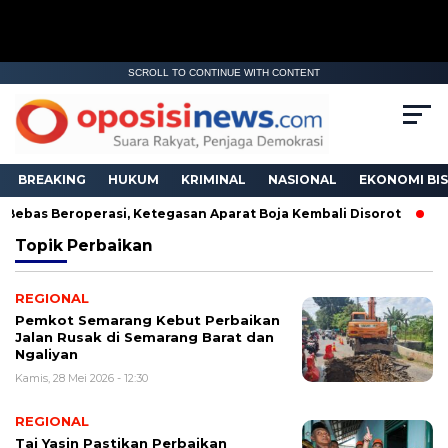
SCROLL TO CONTINUE WITH CONTENT
BREAKING
HUKUM
KRIMINAL
NASIONAL
EKONOMI BIS
Bebas Beroperasi, Ketegasan Aparat Boja Kembali Disorot
B
Topik
Perbaikan
REGIONAL
Pemkot Semarang Kebut Perbaikan
Jalan Rusak di Semarang Barat dan
Ngaliyan
Kamis, 28 Mei 2026 - 12:30
REGIONAL
Taj Yasin Pastikan Perbaikan