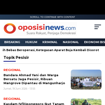
SCROLL TO CONTINUE WITH CONTENT
BREAKING
HUKUM
KRIMINAL
NASIONAL
EKONOMI BIS
ih Bebas Beroperasi, Ketegasan Aparat Boja Kembali Disorot
Topik
Pesisir
REGIONAL
Bandara Ahmad Yani dan Warga
Bersatu Jaga Pesisir, Ribuan
Mangrove Dipantau di Mangunharjo
Jumat, 19 Juni 2026 - 13:55
REGIONAL
Kasdam IV/Diponegoro Ikut Tanam