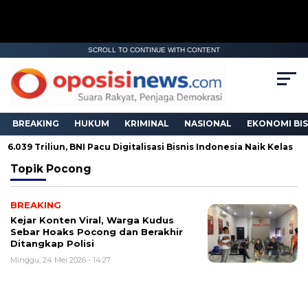
SCROLL TO CONTINUE WITH CONTENT
BREAKING
HUKUM
KRIMINAL
NASIONAL
EKONOMI BIS
.039 Triliun, BNI Pacu Digitalisasi Bisnis Indonesia Naik Kelas
Topik
Pocong
BREAKING
Kejar Konten Viral, Warga Kudus
Sebar Hoaks Pocong dan Berakhir
Ditangkap Polisi
Minggu, 24 Mei 2026 - 14:27