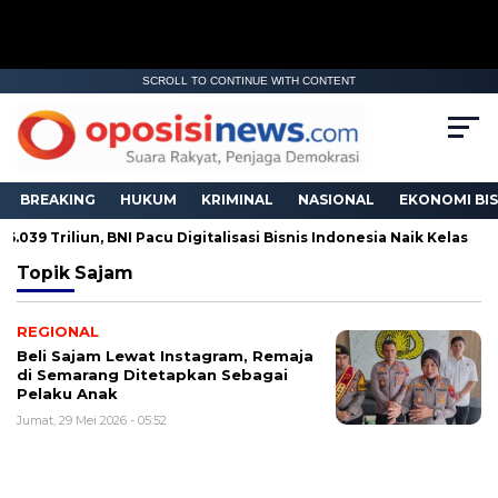
SCROLL TO CONTINUE WITH CONTENT
BREAKING
HUKUM
KRIMINAL
NASIONAL
EKONOMI BIS
.039 Triliun, BNI Pacu Digitalisasi Bisnis Indonesia Naik Kelas
Topik
Sajam
REGIONAL
Beli Sajam Lewat Instagram, Remaja
di Semarang Ditetapkan Sebagai
Pelaku Anak
Jumat, 29 Mei 2026 - 05:52