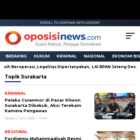
SCROLL TO CONTINUE WITH CONTENT
BREAKING
HUKUM
KRIMINAL
NASIONAL
EKONOMI BIS
asih Beroperasi, Legalitas Dipertanyakan, LAI BPAN Jateng Desa
Topik
Surakarta
KRIMINAL
Pelaku Curanmor di Pasar Kliwon
Surakarta Dibekuk, Aksi Terekam
Kamera Pengawas
Selasa, 2 Juni 2026 - 14:45
REGIONAL
Fordigimu Muhammadiyah Resmi