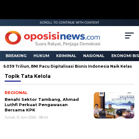
SCROLL TO CONTINUE WITH CONTENT
BREAKING
HUKUM
KRIMINAL
NASIONAL
EKONOMI BIS
.039 Triliun, BNI Pacu Digitalisasi Bisnis Indonesia Naik Kelas
Topik
Tata Kelola
REGIONAL
Benahi Sektor Tambang, Ahmad
Luthfi Perkuat Pengawasan
Bersama KPK
Jumat, 12 Juni 2026 - 08:45