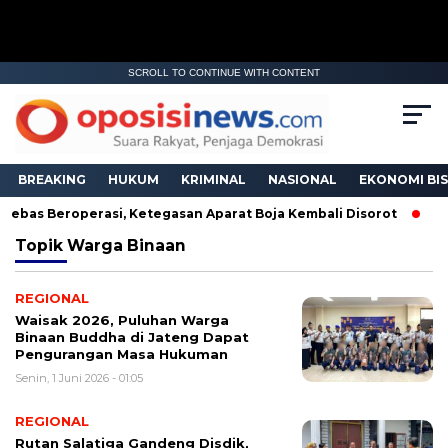
SCROLL TO CONTINUE WITH CONTENT
BREAKING
HUKUM
KRIMINAL
NASIONAL
EKONOMI BIS
Bebas Beroperasi, Ketegasan Aparat Boja Kembali Disorot
BN
Topik
Warga Binaan
REGIONAL
Waisak 2026, Puluhan Warga
Binaan Buddha di Jateng Dapat
Pengurangan Masa Hukuman
Senin, 1 Juni 2026 - 01:05
REGIONAL
Rutan Salatiga Gandeng Disdik,