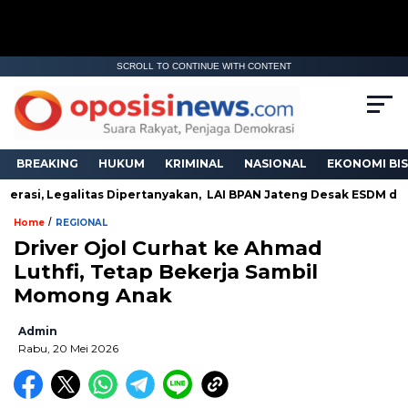
SCROLL TO CONTINUE WITH CONTENT
BREAKING
HUKUM
KRIMINAL
NASIONAL
EKONOMI BIS
rasi, Legalitas Dipertanyakan, LAI BPAN Jateng Desak ESDM dan A
/
Home
REGIONAL
Driver Ojol Curhat ke Ahmad
Luthfi, Tetap Bekerja Sambil
Momong Anak
Admin
Rabu, 20 Mei 2026