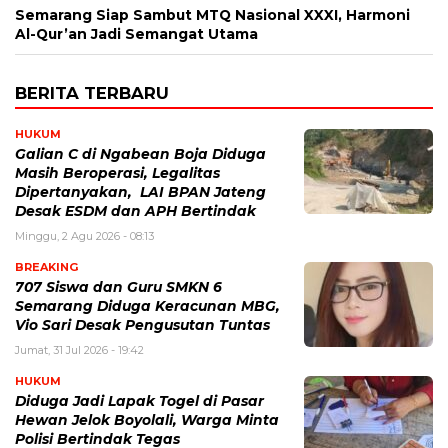
Semarang Siap Sambut MTQ Nasional XXXI, Harmoni
Al-Qur’an Jadi Semangat Utama
BERITA TERBARU
HUKUM
Galian C di Ngabean Boja Diduga
Masih Beroperasi, Legalitas
Dipertanyakan, LAI BPAN Jateng
Desak ESDM dan APH Bertindak
Minggu, 2 Agu 2026 - 08:13
BREAKING
707 Siswa dan Guru SMKN 6
Semarang Diduga Keracunan MBG,
Vio Sari Desak Pengusutan Tuntas
Jumat, 31 Jul 2026 - 19:42
HUKUM
Diduga Jadi Lapak Togel di Pasar
Hewan Jelok Boyolali, Warga Minta
Polisi Bertindak Tegas