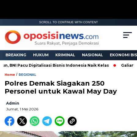
SCROLL TO CONTINUE WITH CONTENT
BREAKING
HUKUM
KRIMINAL
NASIONAL
EKONOMI BIS
, BNI Pacu Digitalisasi Bisnis Indonesia Naik Kelas
Galian C d
/
Home
REGIONAL
Polres Demak Siagakan 250
Personel untuk Kawal May Day
Admin
Jumat, 1 Mei 2026