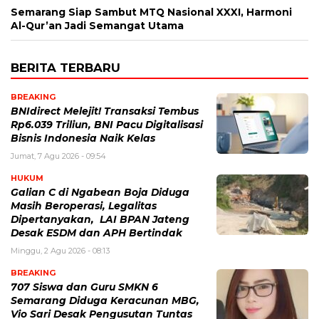
Semarang Siap Sambut MTQ Nasional XXXI, Harmoni
Al-Qur’an Jadi Semangat Utama
BERITA TERBARU
BREAKING
BNIdirect Melejit! Transaksi Tembus
Rp6.039 Triliun, BNI Pacu Digitalisasi
Bisnis Indonesia Naik Kelas
Jumat, 7 Agu 2026 - 09:54
HUKUM
Galian C di Ngabean Boja Diduga
Masih Beroperasi, Legalitas
Dipertanyakan, LAI BPAN Jateng
Desak ESDM dan APH Bertindak
Minggu, 2 Agu 2026 - 08:13
BREAKING
707 Siswa dan Guru SMKN 6
Semarang Diduga Keracunan MBG,
Vio Sari Desak Pengusutan Tuntas