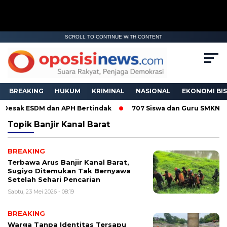
SCROLL TO CONTINUE WITH CONTENT
BREAKING
HUKUM
KRIMINAL
NASIONAL
EKONOMI BIS
g Desak ESDM dan APH Bertindak
707 Siswa dan Guru SMKN 6 
Topik
Banjir Kanal Barat
BREAKING
Terbawa Arus Banjir Kanal Barat,
Sugiyo Ditemukan Tak Bernyawa
Setelah Sehari Pencarian
Sabtu, 23 Mei 2026 - 08:19
BREAKING
Warga Tanpa Identitas Tersapu