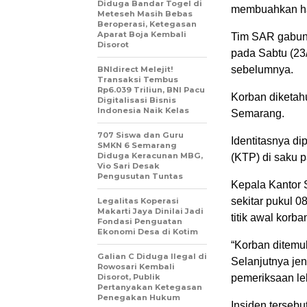
Diduga Bandar Togel di
membuahkan ha
Meteseh Masih Bebas
Beroperasi, Ketegasan
Aparat Boja Kembali
Tim SAR gabun
Disorot
pada Sabtu (23/
sebelumnya.
BNIdirect Melejit!
Transaksi Tembus
Rp6.039 Triliun, BNI Pacu
Korban diketah
Digitalisasi Bisnis
Indonesia Naik Kelas
Semarang.
707 Siswa dan Guru
Identitasnya d
SMKN 6 Semarang
Diduga Keracunan MBG,
(KTP) di saku 
Vio Sari Desak
Pengusutan Tuntas
Kepala Kantor
sekitar pukul 0
Legalitas Koperasi
Makarti Jaya Dinilai Jadi
titik awal korb
Fondasi Penguatan
Ekonomi Desa di Kotim
“Korban ditemu
Galian C Diduga Ilegal di
Selanjutnya je
Rowosari Kembali
Disorot, Publik
pemeriksaan leb
Pertanyakan Ketegasan
Penegakan Hukum
Insiden tersebu