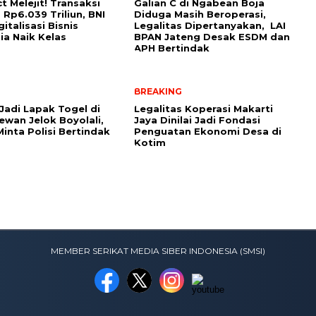
t Melejit! Transaksi
Galian C di Ngabean Boja
Rp6.039 Triliun, BNI
Diduga Masih Beroperasi,
italisasi Bisnis
Legalitas Dipertanyakan, LAI
ia Naik Kelas
BPAN Jateng Desak ESDM dan
APH Bertindak
BREAKING
Jadi Lapak Togel di
Legalitas Koperasi Makarti
ewan Jelok Boyolali,
Jaya Dinilai Jadi Fondasi
inta Polisi Bertindak
Penguatan Ekonomi Desa di
Kotim
MEMBER SERIKAT MEDIA SIBER INDONESIA (SMSI)