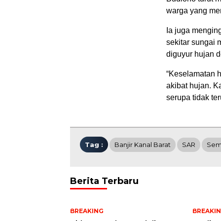
warga yang mem
Ia juga menging
sekitar sungai 
diguyur hujan d
“Keselamatan ha
akibat hujan. K
serupa tidak te
Tag :
Banjir Kanal Barat
SAR
Sem
Berita Terbaru
BREAKING
BREAKI