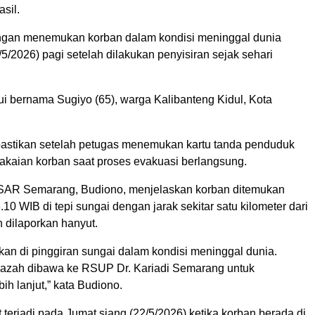
sil.
gan menemukan korban dalam kondisi meninggal dunia
5/2026) pagi setelah dilakukan penyisiran sejak sehari
ui bernama Sugiyo (65), warga Kalibanteng Kidul, Kota
ipastikan setelah petugas menemukan kartu tanda penduduk
pakaian korban saat proses evakuasi berlangsung.
 SAR Semarang, Budiono, menjelaskan korban ditemukan
8.10 WIB di tepi sungai dengan jarak sekitar satu kilometer dari
an dilaporkan hanyut.
kan di pinggiran sungai dalam kondisi meninggal dunia.
nazah dibawa ke RSUP Dr. Kariadi Semarang untuk
ih lanjut,” kata Budiono.
t terjadi pada Jumat siang (22/5/2026) ketika korban berada di