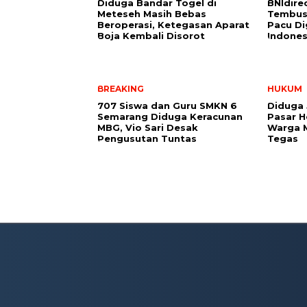
Diduga Bandar Togel di
BNIdirec
Meteseh Masih Bebas
Tembus 
Beroperasi, Ketegasan Aparat
Pacu Dig
Boja Kembali Disorot
Indones
BREAKING
HUKUM
707 Siswa dan Guru SMKN 6
Diduga 
Semarang Diduga Keracunan
Pasar H
MBG, Vio Sari Desak
Warga M
Pengusutan Tuntas
Tegas