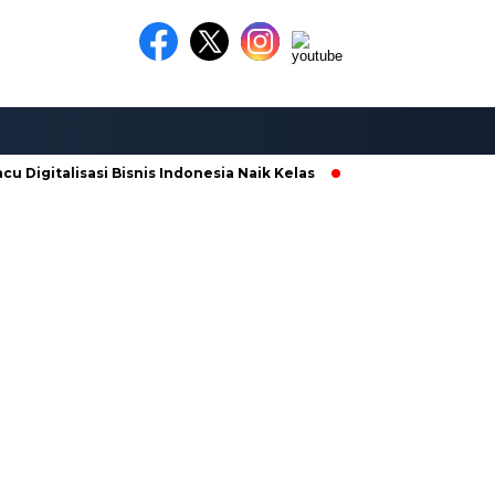
igitalisasi Bisnis Indonesia Naik Kelas
Galian C di Ngabean 