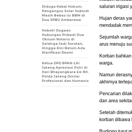
saluran irigasi
Diduga Kebal Hukum,
Pengangsu Solar Subsidi
Masih Bebas Isi BBM di
Hujan deras ya
Dua SPBU Ambarawa
mendadak memb
Heboh! Dugaan
Hubungan Pribadi Dua
Sejumlah warg
Oknum Notaris di
Salatiga Jadi Sorotan,
arus menuju su
Hingga Kini Belum Ada
Klarifikasi Resmi
Korban bahkan
warga.
Ketua DPD BPAN-LAI
Jateng Apresiasi Polri di
Hari Bhayangkara ke-80:
Namun derasnya
Polda Jateng Dinilai
Profesional dan Humanis
akhirnya terlep
Pencarian dila
dan area sekita
Setelah ditemu
korban dibawa 
Budiono turut 